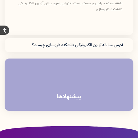
طبقه همکف- راهروی سمت راست- انتهای راهرو- سالن آزمون الکترونیکی
دانشکده داروسازی
آدرس سامانه آزمون الکترونیکی دانشکده داروسازی چیست؟
آدرس URL سامانه Exam.lums.ac.ir می باشد
آدرس IP نیز 192.168.32.20 می باشد
ضمنا عزیزانی که از وای فای دانشگاه (pardis) استفاده میکنند حتما داده
گوشی خود را خاموش کرده و تنها با وای فای وارد شوند و آدرس سامانه را
بصورت دستی در نوار مرورگر خود بزنند.
پیشنهادها