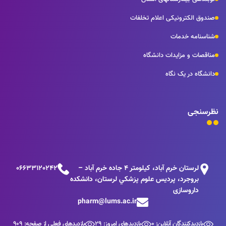
صندوق الکترونیکی اعلام تخلفات
شناسنامه خدمات
مناقصات و مزایدات دانشگاه
دانشگاه در یک نگاه
نظرسنجی
لرستان خرم آباد، كيلومتر 4 جاده خرم آباد –
06633120242
بروجرد، پرديس علوم پزشكي لرستان، دانشکده
داروسازی
pharm@lums.ac.ir
بازدیدکنندگان آنلاین: 0
بازدیدهای امروز: 29
بازدیدهای فعلی از صفحه: 909