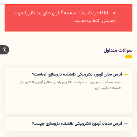
لطفا در تنظیمات صفحه گالری های مد نظر را جهت
نمایش انتخاب نمایید.
سوالات متداول
آدرس سالن آزمون الکترونیکی دانشکده داروسازی کجاست؟
طبقه همکف- راهروی سمت راست- انتهای راهرو- سالن آزمون الکترونیکی
دانشکده داروسازی
آدرس سامانه آزمون الکترونیکی دانشکده داروسازی چیست؟
آدرس URL سامانه Exam.lums.ac.ir می باشد
آدرس IP نیز 192.168.32.20 می باشد