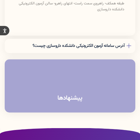
طبقه همکف- راهروی سمت راست- انتهای راهرو- سالن آزمون الکترونیکی
دانشکده داروسازی
آدرس سامانه آزمون الکترونیکی دانشکده داروسازی چیست؟
آدرس URL سامانه Exam.lums.ac.ir می باشد
آدرس IP نیز 192.168.32.20 می باشد
ضمنا عزیزانی که از وای فای دانشگاه (pardis) استفاده میکنند حتما داده
گوشی خود را خاموش کرده و تنها با وای فای وارد شوند و آدرس سامانه را
بصورت دستی در نوار مرورگر خود بزنند.
پیشنهادها