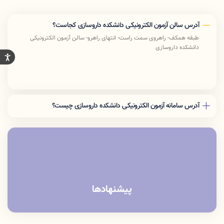
آدرس سالن آزمون الکترونیکی دانشکده داروسازی کجاست؟
طبقه همکف- راهروی سمت راست- انتهای راهرو- سالن آزمون الکترونیکی
دانشکده داروسازی
آدرس سامانه آزمون الکترونیکی دانشکده داروسازی چیست؟
آدرس URL سامانه Exam.lums.ac.ir می باشد
آدرس IP نیز 192.168.32.20 می باشد
ضمنا عزیزانی که از وای فای دانشگاه (pardis) استفاده میکنند حتما داده
گوشی خود را خاموش کرده و تنها با وای فای وارد شوند و آدرس سامانه را
بصورت دستی در نوار مرورگر خود بزنند.
پیشنهادها